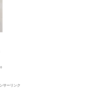
緑
し
リ
10
ンサーリンク