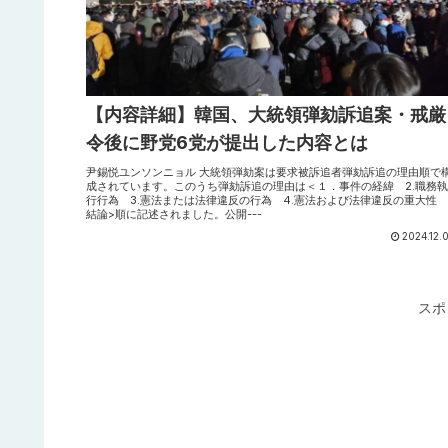
【内容詳細】韓国、大統領弾劾訴追案・戒厳
令後に野党6党が提出した内容とは
尹錫悦ユンソンニョル 大統領弾劾案は要求被訴追者弾劾訴追の理由順で
成されています。このうち弾劾訴追の理由は＜１．事件の経緯 2.職務執
行行為 3.憲法または法律違反の行為 4.憲法および法律違反の重大性 5
結論>順に記述されました。公開---
2024.12.
スポ