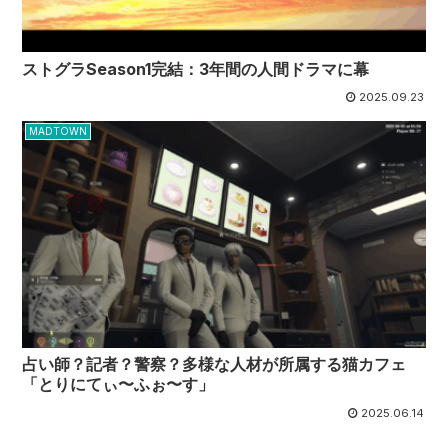
ストグラSeason1完結：3年間の人間ドラマに幕
2025.09.23
MADTOWN
占い師？記者？警察？多様な人材が所属する猫カフェ
「とりにてぃ〜ふぉ〜す」
2025.06.14