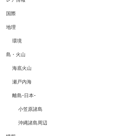
国際
地理
環境
島・火山
海底火山
瀬戸内海
離島-日本-
小笠原諸島
沖縄諸島周辺