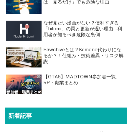
は「見るだけ」でも危険な理由
なぜ見たい漫画がない？便利すぎる
「hitomi」の罠と更新が遅い理由…利
用者が知るべき危険な裏側
Pawchiveとは？Kemono代わりにな
るか？！仕組み・技術差異・リスク解
説
【GTA5】MADTOWN参加者一覧、
RP・職業まとめ
新着記事