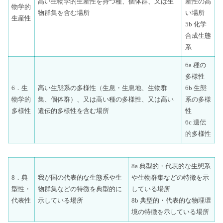
高い生物学的生産性を持つ種、個体群、又は生
産性の高
物学的
物群集を含む場所
い場所
生産性
5b 化学
合成生態
系
6a 種の
多様性
6．生
高い生態系の多様性（生息・生息地、生物群
6b 生態
物学的
集、個体群）、又は高い種の多様性、又は高い
系の多様
多様性
遺伝的多様性を含む場所
性
6c 遺伝
的多様性
8a 典型的・代表的な生態系
8．典
我が国の代表的な生態系や生
や生物群集などの特徴を示
型性・
物群集などの特徴を典型的に
している場所
代表性
示している場所
8b 典型的・代表的な物理環
境の特徴を示している場所