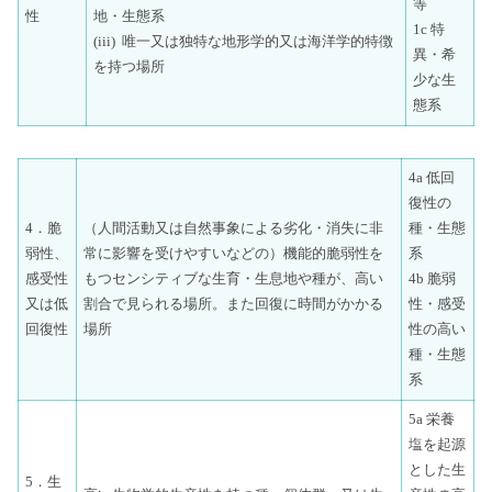
等
性
地・生態系
1c 特
(iii) 唯一又は独特な地形学的又は海洋学的特徴
異・希
を持つ場所
少な生
態系
4a 低回
復性の
4．脆
（人間活動又は自然事象による劣化・消失に非
種・生態
弱性、
常に影響を受けやすいなどの）機能的脆弱性を
系
感受性
もつセンシティブな生育・生息地や種が、高い
4b 脆弱
又は低
割合で見られる場所。また回復に時間がかかる
性・感受
回復性
場所
性の高い
種・生態
系
5a 栄養
塩を起源
とした生
5．生