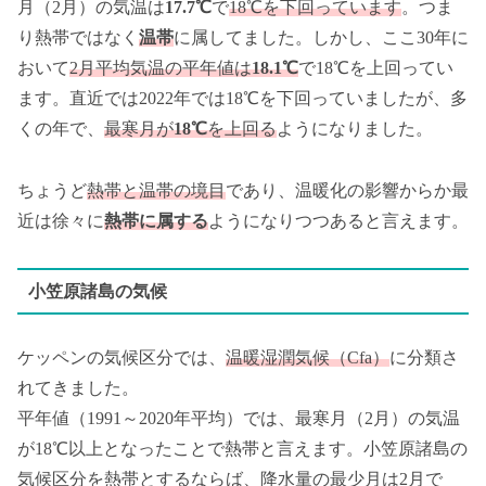
月（2月）の気温は
17.7℃
で
18℃を下回っています
。つま
り熱帯ではなく
温帯
に属してました。しかし、ここ30年に
おいて
2月平均気温の平年値は
18.1℃
で18℃を上回ってい
ます。直近では2022年では18℃を下回っていましたが、多
くの年で、
最寒月が
18℃
を上回る
ようになりました。
ちょうど
熱帯と温帯の境目
であり、温暖化の影響からか最
近は徐々に
熱帯に属する
ようになりつつあると言えます。
小笠原諸島の気候
ケッペンの気候区分では、
温暖湿潤気候（Cfa）
に分類さ
れてきました。
平年値（1991～2020年平均）では、最寒月（2月）の気温
が18℃以上となったことで熱帯と言えます。小笠原諸島の
気候区分を熱帯とするならば、降水量の最少月は2月で