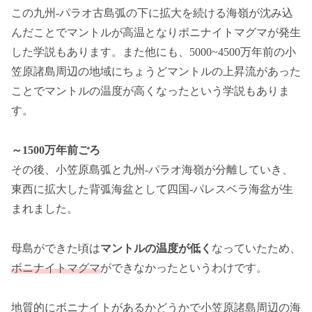
この九州-パラオ古島弧の下に拡大を続ける海嶺が沈み込
んだことでマントルが高温となりボニナイトマグマが発生
した学説もあります。また他にも、5000~4500万年前の小
笠原諸島周辺の地域にちょうどマントルの上昇流があった
ことでマントルの温度が高くなったという学説もありま
す。
～1500万年前ごろ
その後、小笠原島弧と九州-パラオ海嶺が分離していき、
東西に拡大した背弧海盆として四国-パレスベラ海盆が生
まれました。
母島ができた頃は
マントルの温度が低く
なっていたため、
ボニナイトマグマ
ができなかったというわけです。
地質的にボニナイトがあるかどうかで小笠原諸島周辺の海