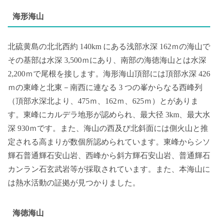
海形海山
北硫黄島の北北西約 140km にある浅部水深 162ｍの海山で
その基部は水深 3,500ｍにあり、南部の海徳海山とは水深
2,200ｍで尾根を接します。海形海山頂部には頂部水深 426
ｍの東峰と北東－南西に連なる 3 つの峯からなる西峰列
（頂部水深北より、475ｍ、162ｍ、625ｍ）とがありま
す。東峰にカルデラ地形が認められ、最大径 3km、最大水
深 930ｍです。また、海山の西及び北斜面には側火山と推
定される高まりが数個所認められています。東峰からシソ
輝石普通輝石安山岩、西峰から斜方輝石安山岩、普通輝石
カンラン石玄武岩等が採取されています。また、本海山に
は熱水活動の証拠が見つかりました。
海徳海山