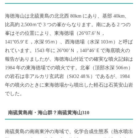
海徳海山は北硫黄島の北北西 80km にあり、基部 40km、
比高約 2,500ｍで 3 つの峯からなります。南にある 2 つの
峯はその位置により、東海徳場（26°07.6’Ｎ，
141°05.9’Ｅ，水深 95ｍ）、西海徳場（水深 103ｍ）と呼ば
れています。1543 年に 26°00’Ｎ，140°46’Ｅで海底噴火の
報告がありましたが、海徳海山付近での確実な噴火記録は
1984 年の東海徳場での噴火です。北峯（頂部水深 506ｍ）
の岩石は非アルカリ玄武岩（SiO2 48％）であるが、1984
年の噴火のときに東海徳場から噴出した軽石は石英安山岩
でした。
南硫黄島南・海山群？南硫黄海山310
南硫黄島の南南東沖の海域で、化学合成生態系（熱水噴出