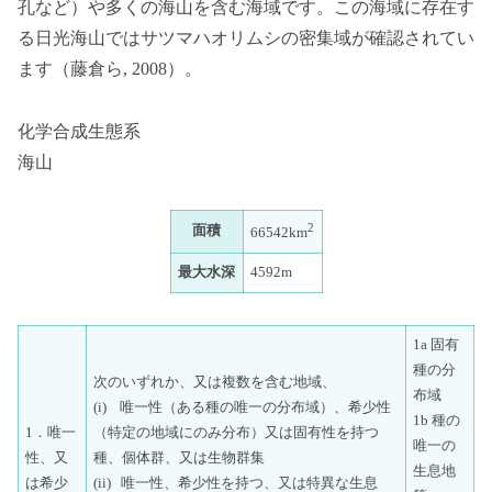
孔など）や多くの海山を含む海域です。この海域に存在す
る日光海山ではサツマハオリムシの密集域が確認されてい
ます（藤倉ら, 2008）。
化学合成生態系
海山
2
面積
66542km
最大水深
4592m
1a 固有
種の分
次のいずれか、又は複数を含む地域、
布域
(i) 唯一性（ある種の唯一の分布域）、希少性
1b 種の
1．唯一
（特定の地域にのみ分布）又は固有性を持つ
唯一の
性、又
種、個体群、又は生物群集
生息地
は希少
(ii) 唯一性、希少性を持つ、又は特異な生息