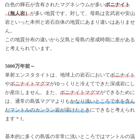
白色の輝石が含有されたマグネシウムが多い
ボニナイト
（無人岩）
が多い地質です。対して、母島は玄武岩や安山
岩といった本州と岩石自体の地質にあまり違いはありませ
ん。
この地質分布の違いから父島と母島の形成時期に差がある
と考えられています。
5000万年前～
単射エンスタタイトは、地球上の岩石において
ボニナイト
や
ボニナイトマグマ
がゆっくりと冷えてできた深成岩にし
か産出しません。また、
ボニナイトマグマ
ができるために
は、通常の島弧マグマよりも
かなり浅いところで水を含ん
だマントルのカンラン岩が溶けたとき
にできると考えられ
ます＊1。
基本的に多くの島弧の非常に浅いところではマントルの温