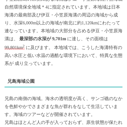
自然環境保全地域＊4に指定されています。本地域は日本
海溝の最南部及び伊豆・小笠原海溝の周辺の海域から成
り、水深6,000m以上の海域が南北に約1,120kmにわたって
連なっています。本地域の大部分を占める伊豆・小笠原海
溝は、
最深部の水深が 9,701m
に達し、その面積は
2
99,801km
に及びます。 本地域では、こうした海溝特有の
高い水圧と低い水温の過酷な環境下において、特異な生態
系が 成り立っています。
兄島海域公園
兄島の南側の海域。海水の透明度が高く、サンゴ礁のなか
を色鮮やかでさまざまな魚が群れをなして生活していま
す。海域のツアーなどが開催されています。
兄島はほとんど人の手が入っておらず、原生状態が保たれ