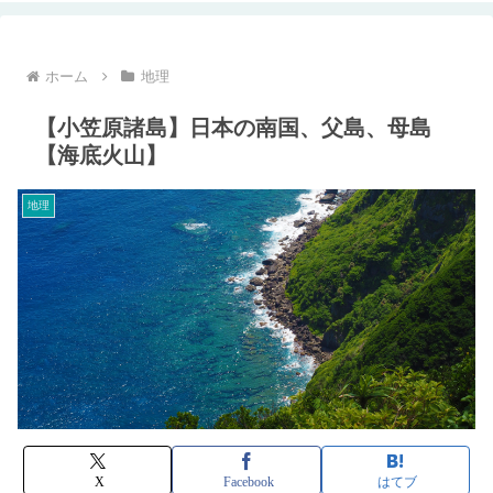
ホーム
地理
【小笠原諸島】日本の南国、父島、母島
【海底火山】
地理
X
Facebook
はてブ