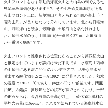
火山フロントをなす活動的海底火山と火山島の列である七
島硫黄島海嶺があります＊7。その七島硫黄島海嶺がある
火山フロント上に、新規海山と考えられる7 個の海山「七
曜海山列」が長く連なって分布しています。北から日曜海
山、月曜海山と続き、最南端に土曜海山と名付けれまし
た。頂部水深のうち土曜海山が一番浅く371m、水曜海山
が一番深く860ｍです。
火山フロントと推定される位置にあることから第四紀火山
と推定されていますが詳細は未だ不明です。水曜海山西峰
の山頂部にある深さ500mのカルデラ内で、活発な熱水が
噴出する酸化物チムニーが1992年に発見されました。熱水
の温度は230~311℃であり、phは25℃で3.7前後です。閃亜
鉛鉱、方鉛鉱、黄鉄鉱などの鉱石が採取されており、一部
の鉱石からは、金含有量の最高が71ppm、硫化物24試料の
平均含有量は16ppmと、これまで知られている海底熱水鉱