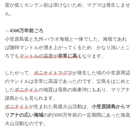
度が低くカンラン岩は溶けないため、マグマは発生しませ
ん。
～
4500万年前ごろ
小笠原島弧と九州-パラオ海嶺と一体でした。海嶺であれ
ば随時マントルが湧き上がってくるため、かなり浅いとこ
ろでも
マントルの温度が
非常に高く
なります。
したがって、
ボニナイトマグマ
が発生した頃の小笠原周辺
のマントルは非常に高温であったのです。父島をはじめと
した
ボニナイト
の地質は母島の南東沖にもあり、マリアナ
諸島からも見られます。
ボニナイト
が生まれた島弧火山活動は、
小笠原諸島からマ
リアナの広い海域
の約5000万年前の一定期間にあった海底
火山活動なのです。