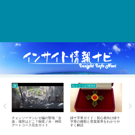
旅
ちょこっとNEWS
レ
チェンソーマンレゼ編の聖地「女
緑十字章ガイド：初心者向け緑十
緑
坂」場所はどこ？御茶ノ水・神田
字章の種類と受賞基準をわかりや
全
デートコース完全ガイド
すく解説
認